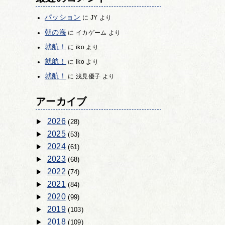
パッション
に
JY
より
朝の海
に
イカゲーム
より
就航！
に
iko
より
就航！
に
iko
より
就航！
に
浅見優子
より
アーカイブ
2026
(28)
2025
(53)
2024
(61)
2023
(68)
2022
(74)
2021
(84)
2020
(99)
2019
(103)
2018
(109)