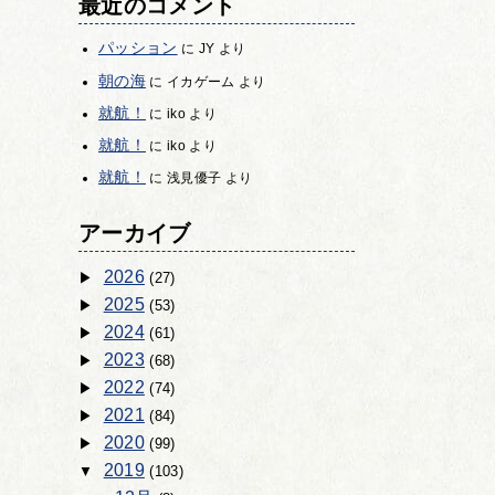
最近のコメント
パッション
に
JY
より
朝の海
に
イカゲーム
より
就航！
に
iko
より
就航！
に
iko
より
就航！
に
浅見優子
より
アーカイブ
2026
(27)
2025
(53)
2024
(61)
2023
(68)
2022
(74)
2021
(84)
2020
(99)
2019
(103)