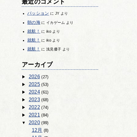
最近のコメント
パッション
に
JY
より
朝の海
に
イカゲーム
より
就航！
に
iko
より
就航！
に
iko
より
就航！
に
浅見優子
より
アーカイブ
2026
(27)
2025
(53)
2024
(61)
2023
(68)
2022
(74)
2021
(84)
2020
(99)
12月
(8)