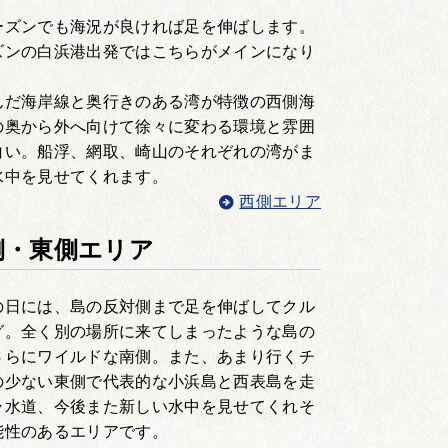
ーズンでも海況が良ければ足を伸ばします。
ズンの白浜港出発ではこちらがメインになり
んだ海岸線と奥行きのある湾が特徴の西側海
の奥から外へ向けて徐々に変わる環境と雰囲
白い。船浮、網取、崎山のそれぞれの湾がま
水中を見せてくれます。
西側エリア
側・東側エリア
の日には、島の反対側まで足を伸ばしてクル
グ。全く別の場所に来てしまったような島の
さらにワイルドな南側。また、あまり行くチ
の少ない東側で代表的な小浜島と西表島を走
ラ水道、今後また新しい水中を見せてくれそ
能性のあるエリアです。