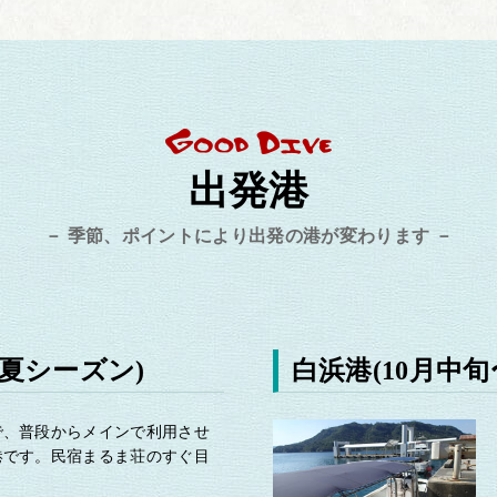
出発港
－ 季節、ポイントにより出発の港が変わります －
春夏シーズン)
白浜港
(10月中
で、普段からメインで利用させ
港です。民宿まるま荘のすぐ目