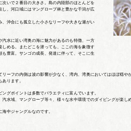
に次いで２番目の大きさ。島の内陸部のほとんどを
在し、河口域にはマングローブ林と豊かな干潟が広
み、沖合にも孤立した小さなリーフや大きな瀬がい
や汽水に近い湾奥の海に魅力があるのも特徴、一方
楽しめる。またどこを潜っても、ここの海を象徴す
類も豊富。サンゴの成長、発達に伴って、そこに生
てリーフの内側は波の影響が少なく、湾内、湾奥においてはほぼ穏や
もあります。
ビングポイントは多数でバラエティに富んでいます。
、汽水域、マングローブ等々、様々な水中環境でのダイビングが楽し
に海中ジャングルなのです。
。