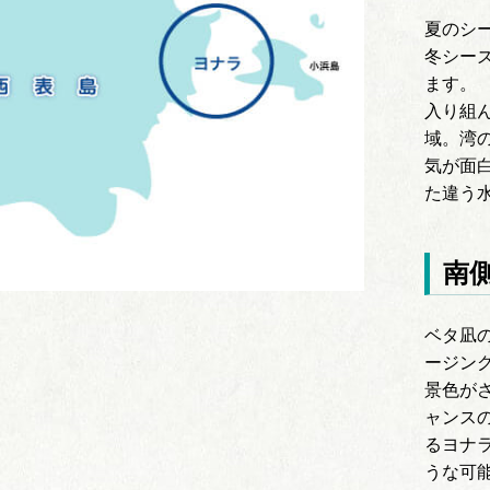
夏のシ
冬シー
ます。
入り組
域。湾
気が面
た違う
南
ベタ凪
ージン
景色が
ャンス
るヨナ
うな可