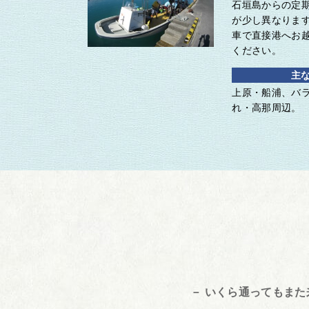
石垣島からの定
が少し異なりま
車で直接港へお
ください。
主
上原・船浦、バ
れ・高那周辺。
－ いくら通ってもま