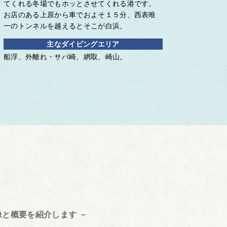
てくれる冬場でもホッとさせてくれる港です。
お店のある上原から車でおよそ１５分、西表唯
一のトンネルを越えるとそこが白浜。
主なダイビングエリア
船浮、外離れ・サバ崎、網取、崎山。
と概要を紹介します －