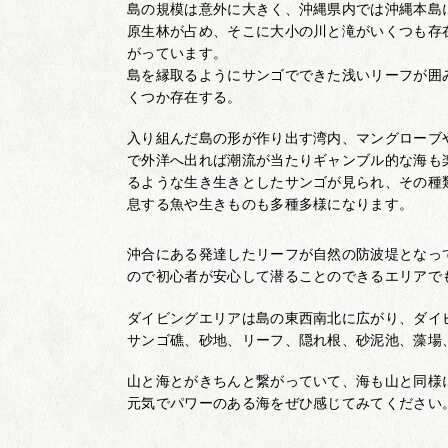
島の規模は意外に大きく、沖縄県内では沖縄本島
原生林が占め、そこに大小の川と滝がいくつも存
がっています。
島を縁取るようにサンゴでできた浅いリーフが囲
くつか存在する。
入り組んだ島の形が作り出す湾内、マングローブ
で外洋へ出れば潮流が当たりギャンブル的な海も
るような生き生きとしたサンゴが見られ、その種
息する魚や生きものも多種多様になります。
沖合にある発達したリーフが自然の防波堤となっ
ので初心者が安心して潜ることのできるエリアで
ダイビングエリアは島の東西南北に広がり、ダイ
サンゴ礁、砂地、リーフ、隠れ根、砂泥池、藻場
山と海とがきちんと繋がっていて、海も山と同様
元気でパワーのある海をぜひ感じてみてください