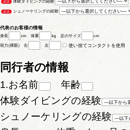
体験ダイビングの経験
必須
シュノーケリングの経験
必須
代表のお客様の情報
身長
cm 体重
kg 足のサイズ
cm
使い捨てコンタクトを使用
視力(裸眼) 右
左
同行者の情報
1.お名前
年齢
体験ダイビングの経験
シュノーケリングの経験