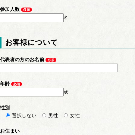
参加人数
必須
名
お客様について
代表者の方のお名前
必須
年齢
必須
歳
性別
選択しない
男性
女性
お住まい