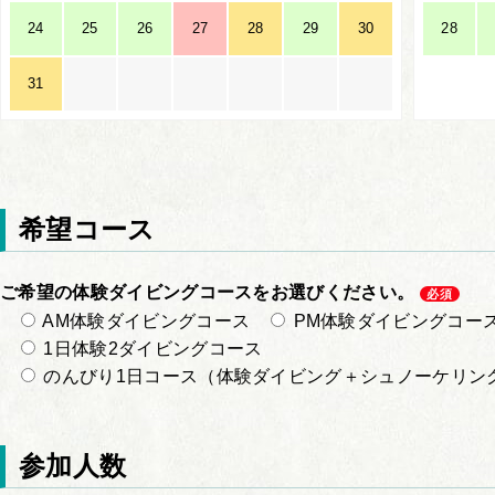
24
25
26
27
28
29
30
28
31
希望コース
ご希望の体験ダイビングコースをお選びください。
必須
AM体験ダイビングコース
PM体験ダイビングコー
1日体験2ダイビングコース
のんびり1日コース（体験ダイビング＋シュノーケリン
参加人数