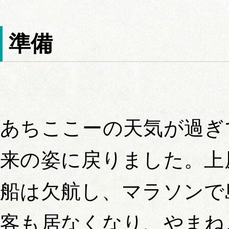
準備
あちここーの天気が過ぎ
来の姿に戻りました。上
船は欠航し、マラソンで
客も居なくなり、やまね