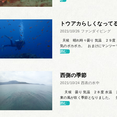
トウアカらしくなって
2021/10/26
ファンダイビング
天候 晴れ時々曇り 気温 ２９度
気のポカポカ。 おまけにマンツーマ
読む
西側の季節
2021/10/24
西表の水中
天候 曇り 気温 ２８度 水温 
東の風が吹く季節となりました。 先
読む