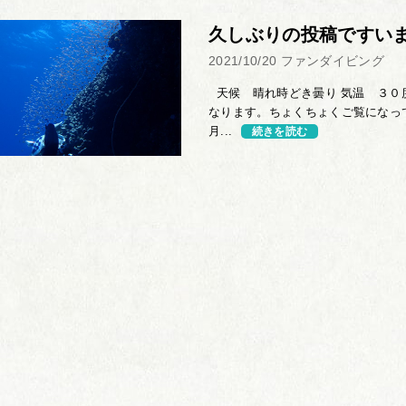
久しぶりの投稿ですい
2021/10/20
ファンダイビング
天候 晴れ時どき曇り 気温 ３０度
なります。ちょくちょくご覧になっ
月...
続きを読む