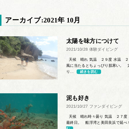
アーカイブ:2021年 10月
太陽を味方につけて
2021/10/28
体験ダイビング
天候 晴れ 気温 ２９度 水温 ２
風に当たるとちょっぴり肌寒い。 
り...
続きを読む
泥も好き
2021/10/27
ファンダイビング
天候 晴れ時々曇り 気温 ２７度 
最終日。 船浮湾と美田良浜で延べ９
む