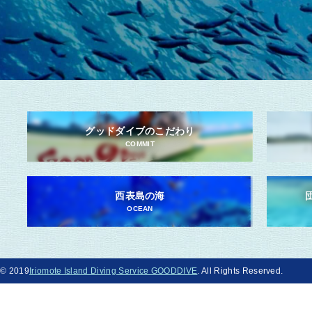
グッドダイブのこだわり
COMMIT
西表島の海
OCEAN
© 2019
Iriomote Island Diving Service GOODDIVE
. All Rights Reserved.