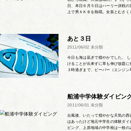
日、本日６月５日はハーリー決戦の
上で男ＡＫＢを熱唱。女装とむさくる
あと３日
2011/06/02
未分類
今日も海は凪ぎで穏やかでした。 
けることが出来ずに草も伸び放題に
３時過ぎまで、ビーバー（エンジン草
船浦中学体験ダイビン
2011/06/01
未分類
台風後、いたって穏やかな天気の西
はあったけど地元中学生の体験ダイ
ビング、上原地域の中学校は一校のみ