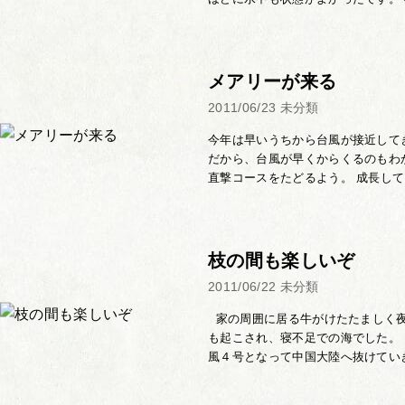
メアリーが来る
2011/06/23
未分類
今年は早いうちから台風が接近して
だから、台風が早くからくるのもわ
直撃コースをたどるよう。 成長しても
枝の間も楽しいぞ
2011/06/22
未分類
家の周囲に居る牛がけたたましく夜
も起こされ、寝不足での海でした。
風４号となって中国大陸へ抜けていき