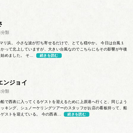
さ
未分類
マリ浜。 小さな波が打ち寄せるだけで、とても穏やか。 今日は台風１
向かって北上していますが、大きい台風なのでこちらにもその影響が午後
めました。 そ...
続きを読む
エンジョイ
未分類
の船で西表に入ってくるゲストを迎えるために上原港へ行くと、同じよう
レッキング、シュノーケリングツアーのスタッフがお店の看板持って、船
ゲストを迎えている。 今の西表...
続きを読む