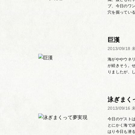
ブ、今日のワ
穴を掘っている
巨漢
2013/09/18
海がややウネ
が続きそう。
りましたが、し
泳ぎまく
2013/09/16
今日のゲスト
とにかく海で
はり今日も潜る