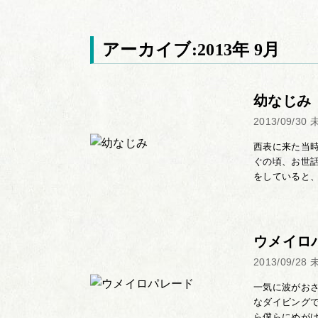
アーカイブ:2013年 9月
幼なじみ
2013/09/30
西表に来た当
ぐの頃、お世
をしていると、
ウメイロ
2013/09/28
一気に波がお
なダイビング
ら僕らにめがけ