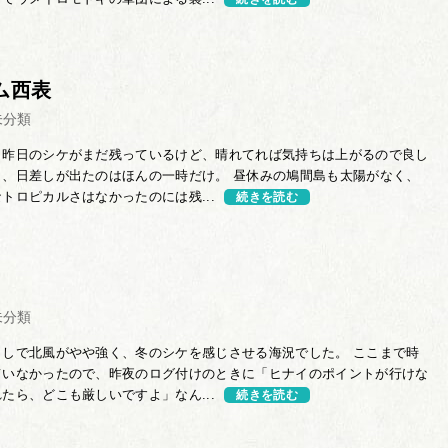
ム西表
未分類
、昨日のシケがまだ残っているけど、晴れてれば気持ちは上がるので良し
ら、日差しが出たのはほんの一時だけ。 昼休みの鳩間島も太陽がなく、
トロピカルさはなかったのには残...
続きを読む
未分類
出しで北風がやや強く、冬のシケを感じさせる海況でした。 ここまで時
ていなかったので、昨夜のログ付けのときに「ヒナイのポイントが行けな
たら、どこも厳しいですよ」なん...
続きを読む