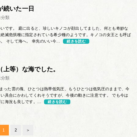
が続いた一日
未分類
いいです。 庭に出ると、珍しいキノコが顔出してました、何とも奇妙な
は絶滅危惧種に指定されている希少種のようです。キノコの女王とも呼ば
。 そして海へ。 幸先のいい今...
続きを読む
（上等）な海でした。
未分類
まった雲の塊、ひとつは熱帯低気圧、もうひとつは低気圧のままで、今
まい具合にかわしてくれそうですが、今後の動きに注意です。 でも今は
に海況も良しです。...
続きを読む
1
2
＞