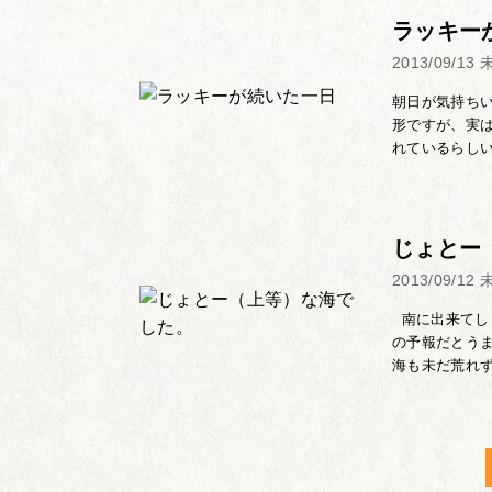
ラッキー
2013/09/13
朝日が気持ち
形ですが、実
れているらしい
じょとー
2013/09/12
南に出来てし
の予報だとう
海も未だ荒れず