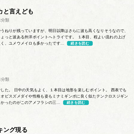
カと言えども
未分類
やうねりが残っていますが、明日以降はさらに波も高くなりそうなので、
ちょっと波ある外洋ポイントへトライです。 １本目、程よい流れの上げ
く、ユメウメイロも多かったです...
続きを読む
未分類
した。 日中の天気もよく、１本目は地形を楽しむポイント。 西表でも
ロオビスズメダイや性格も姿もミナミギンポに良く似たテンクロスジギン
かったのがこのアメフラシの三...
続きを読む
キング現る