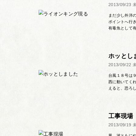
2013/09/23
まだ少し外洋
ポイントへ行
有毒魚として有
ホッとし
2013/09/22
台風１８号は
西に動いてく
えると、恐ろし
工事現場
2013/09/19
風、波ともに