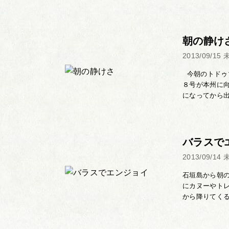
朝の静け
2013/09/15
今朝のトドゥ
８号が本州に
になってから出始
バラスで
2013/09/14
石垣島から朝
にカヌーやト
から降りてくる