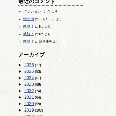
最近のコメント
パッション
に
JY
より
朝の海
に
イカゲーム
より
就航！
に
iko
より
就航！
に
iko
より
就航！
に
浅見優子
より
アーカイブ
2026
(27)
2025
(53)
2024
(61)
2023
(68)
2022
(74)
2021
(84)
2020
(99)
2019
(103)