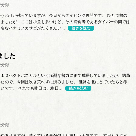
未分類
のうねりが残っていますが、今日からダイビング再開です。 ひとつ根の
きましたが、ここは小魚も多いけど、その捕食者であるダイバーの間では
名なハナミノカサゴがたくさんい...
続きを読む
ました
未分類
９１０ヘクトパスカルという猛烈な勢力にまで成長していましたが、結局
れたので、今回は吹き荒れずに済みました。 進路を北にとていたらと考
いです。 それでも昨日は、終日...
続きを読む
未分類
ややありますが、晴れている事が何より嬉しい天気です。 本日も３ダイ