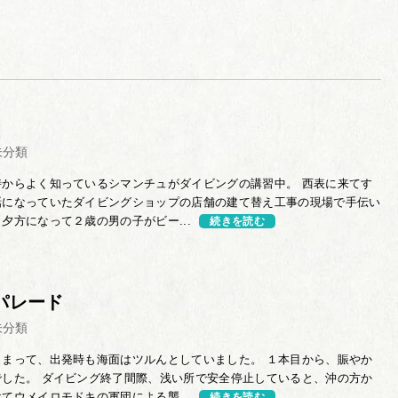
未分類
時からよく知っているシマンチュがダイビングの講習中。 西表に来てす
話になっていたダイビングショップの店舗の建て替え工事の現場で手伝い
夕方になって２歳の男の子がビー...
続きを読む
パレード
未分類
さまって、出発時も海面はツルんとしていました。 １本目から、賑やか
でした。 ダイビング終了間際、浅い所で安全停止していると、沖の方か
てウメイロモドキの軍団による襲...
続きを読む