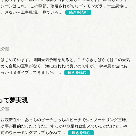
ンシーンはこれ。 この季節、敬遠されがちなゴマモンガラ、一生懸命に
。さながら工事現場。 見ている...
続きを読む
未分類
リはじめています。週間天気予報を見ると、このさきしばらくはこの天気
せめて台風の直撃がなく、海に出れれば良いのですが。 やや風と波はあ
っかり３ダイブしてきました。...
続きを読む
って夢実現
未分類
は西表滞在中、あっちのビーチこっちのビーチでシュノーケリング三昧。
泳ぐ事が目的だったようだ。 すっかり水慣れは出来ているのだけど、や
前のウォーミングアップもかねて...
続きを読む