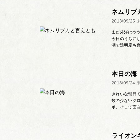
ネムリブ
2013/09/25
まだ外洋はや
今日のうちに
潮で透明度も良
本日の海
2013/09/24
きれいな朝日で
数の少ないク
ポ、そして面白
ライオン