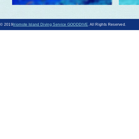
© 2019
Iriomote Island Diving Service GOODDIVE
. All Rights Reserved.