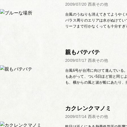
2009/07/20
西表その他
台風のうねりも消えてきてようやく
バラス周りのエリアは水がぬけてい
リーフまで行かなくっても十分すぎる
親もバテバテ
2009/07/17
西表その他
台風6号が台湾に向けて進んでいる
もあがって、つい5日ほど前と同じ
も、横からの風と波が船にあたり、揺
カクレンクマノミ
2009/07/14
西表その他
昨日は近くにある熱帯低気圧の影響