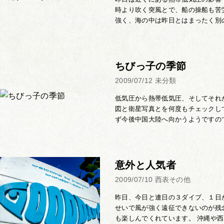
時より吹く突風とで、船の操船も苦
強く、海の中は昨日とはまったく別の
ちびっ子の季節
2009/07/12
未分類
低気圧から熱帯低気圧、そしてそれ
図と衛星写真とを何度もチェックし
ず今後中国大陸へ向かうようですので
意外と人気者
2009/07/10
西表その他
昨日、今日と連日の３ダイブ、１日
せいで風が強く遠征できないのが残
も楽しんでくれています。 沖縄や西表