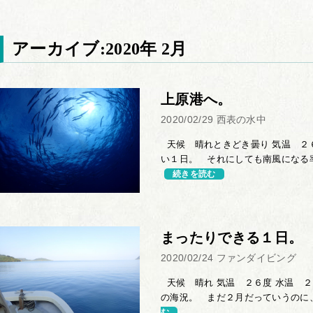
アーカイブ:2020年 2月
上原港へ。
2020/02/29
西表の水中
天候 晴れときどき曇り 気温 ２６
い１日。 それにしても南風になる率
続きを読む
まったりできる１日。
2020/02/24
ファンダイビング
天候 晴れ 気温 ２６度 水温 ２
の海況。 まだ２月だっていうのに、
む