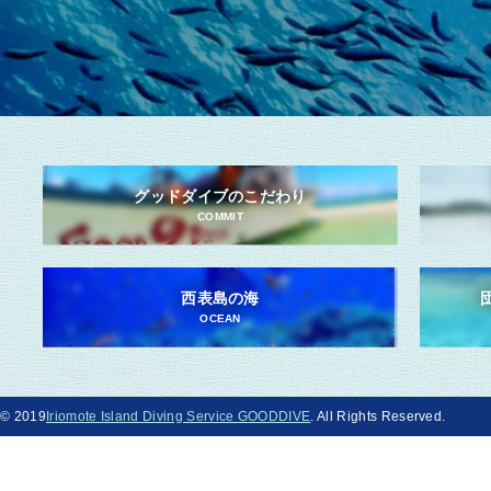
グッドダイブのこだわり
COMMIT
西表島の海
OCEAN
© 2019
Iriomote Island Diving Service GOODDIVE
. All Rights Reserved.