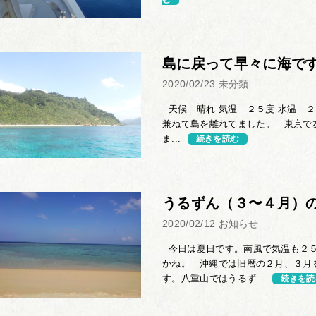
島に戻って早々に海で
2020/02/23
未分類
天候 晴れ 気温 ２５度 水温 ２
兼ねて島を離れてました。 東京で
ま...
続きを読む
うるずん（３〜４月）
2020/02/12
お知らせ
今日は夏日です。南風で気温も２５
かね。 沖縄では旧暦の２月、３月
す。八重山ではうるず...
続きを読