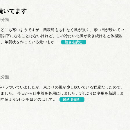
続いてます
未分類
、どこも寒いようですが、西表島ももれなく風が強く、寒い日が続いてい
0度以下になることはないけれど、この冷たい北風が吹き続けると体感温
、年賀状を作っている最中もか...
続きを読む
未分類
がパラついていましたが、東よりの風が少し吹いている程度だったので、
ました。 今日から仕事着を冬用にしました。3年ぶりに冬用を新調しま
寸値より3センチほどのばして...
続きを読む