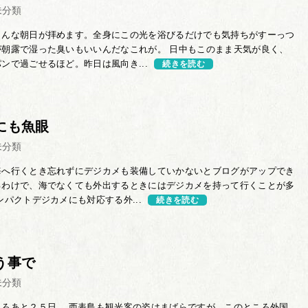
未分類
こんな朝日が拝めます。全身にこの光を浴びるだけでも気持ちがすーっつ
が朝露で湿った臭いもいいんだなこれが。 日中もこのまま天気が良く、
ンで過ごせるほど。昨日は風向き...
続きを読む
にも魚眼
未分類
海へ行くとき忘れずにデジカメも装備していかないとブログがアップでき
るわけで、海でなくても外出するときにはデジカメを持って行くことが多
ンパクトデジカメにも対応する外...
続きを読む
う事で
未分類
ころあと２５日。 西表島も観光客の姿はまばらですが、このところ外国