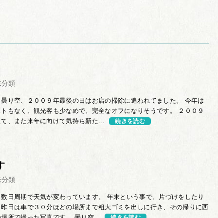
未分類
と曇り空、２００９年最後の日はお店の掃除に追われてました。 今年は
ストもなく、観光客も少なめで、完全なオフになりそうです。 ２００９
て、また来年に向けて気持ち新た...
続きを読む
す
未分類
、数日周期で天気が変わっています。 年末という事で、片づけをしたり
、昨日は車で３０分ほどの場所まで粗大ゴミを出しに行き、その帰りに西
場所で撮った写真です。 曇り空...
続きを読む