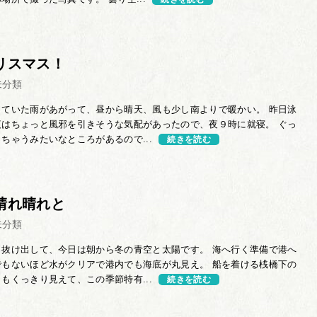
リスマス！
未分類
っていた雨があがって、昼から晴天、風も少し南よりで暖かい。 昨日泳
夜はちょっと風邪を引きそうな気配があったので、夜９時に就寝。 ぐっ
ちゃうみたいなところがあるので...
続きを読む
晴れ晴れと
未分類
く抜け出して、今日は朝から冬の青空と太陽です。 海へ行く準備で港へ
でもないほど水がクリアで港内でも海底が丸見え。 船を着ける桟橋下の
もくっきり見えて、この季節特有...
続きを読む