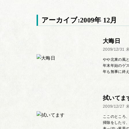
アーカイブ:2009年 12月
大晦日
2009/12/31
やや北東の風
年末年始のゲ
年も無事に終え
拭いてま
2009/12/27
ここのところ
掃除をしたり
表っぽい風景の