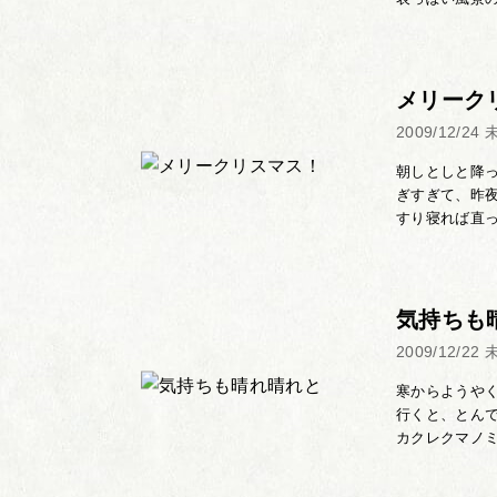
メリーク
2009/12/24
朝しとしと降
ぎすぎて、昨
すり寝れば直っ
気持ちも
2009/12/22
寒からようや
行くと、とん
カクレクマノミ