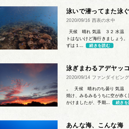
泳いで潜ってまた泳
2020/09/16
西表の水中
天候 晴れ 気温 ３２ 水温 
トはないけど海行きましょう。
ずは１...
続きを読む
泳ぎまわるアデヤッ
2020/09/14
ファンダイビン
。 天候 晴れのち曇り 気温 
焼け、みるみるうちに空が赤く
かけましたが、予期...
続きを
あんな海、こんな海