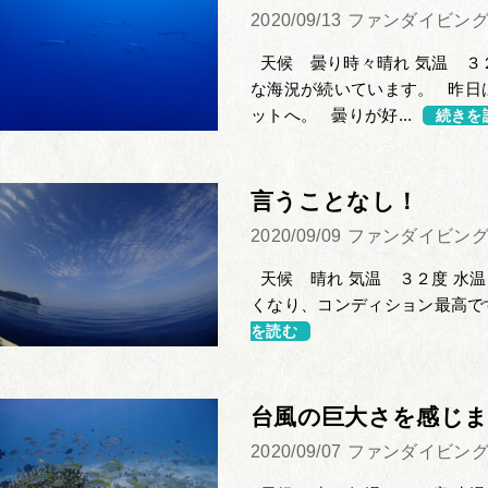
2020/09/13
ファンダイビン
天候 曇り時々晴れ 気温 ３２
な海況が続いています。 昨日
ットへ。 曇りが好...
続きを
言うことなし！
2020/09/09
ファンダイビン
天候 晴れ 気温 ３２度 水
くなり、コンディション最高です
を読む
台風の巨大さを感じ
2020/09/07
ファンダイビン