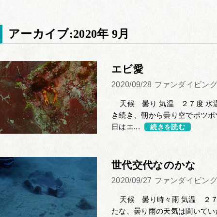
アーカイブ:2020年 9月
エビ愛
2020/09/28
ファンダイビン
天候 曇り 気温 ２７度 水温
き続き、朝から曇り空でポツポ
日はエ...
続きを読む
世代交代なのかな
2020/09/27
ファンダイビン
天候 曇り時々雨 気温 ２７
たな、曇り雨の天気は聞いてい