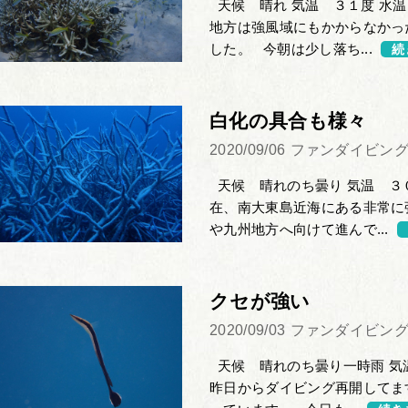
天候 晴れ 気温 ３１度 水温
地方は強風域にもかからなかっ
した。 今朝は少し落ち...
続
白化の具合も様々
2020/09/06
ファンダイビン
天候 晴れのち曇り 気温 ３
在、南大東島近海にある非常に
や九州地方へ向けて進んで...
クセが強い
2020/09/03
ファンダイビン
天候 晴れのち曇り一時雨 気
昨日からダイビング再開してま