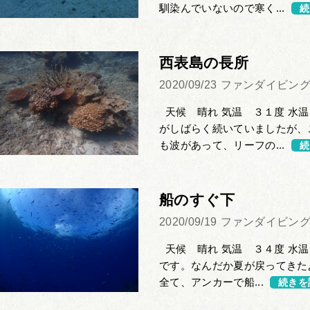
馴染んでいないので寒く...
続
西表島の長所
2020/09/23
ファンダイビン
天候 晴れ 気温 ３１度 水温
がしばらく続いていましたが、
も波があって、リーフの...
続
船のすぐ下
2020/09/19
ファンダイビン
天候 晴れ 気温 ３４度 水温
です。なんだか夏が戻ってきた
全て、アンカーで船...
続きを