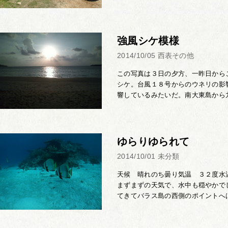
強風シケ模様
2014/10/05
西表その他
この写真は３日の夕方、一昨日から
シケ。台風１８号からのウネリの影
響しているみたいだ。南大東島から九
ゆらりゆられて
2014/10/01
未分類
天候 晴れのち曇り気温 ３２度水
まずまずの天気で、水中も穏やかで
てきてバラス島の西側のポイントへは