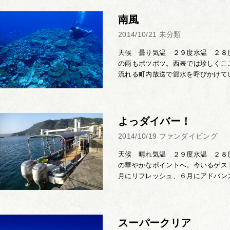
南風
2014/10/21
未分類
天候 曇り気温 ２９度水温 ２８
の雨もポツポツ。西表では珍しくこ
流れる町内放送で節水を呼びかけてい
よっダイバー！
2014/10/19
ファンダイビング
天候 晴れ気温 ２９度水温 ２８
の華やかなポイントへ。今いるゲス
月にリフレッシュ、６月にアドバンス
スーパークリア