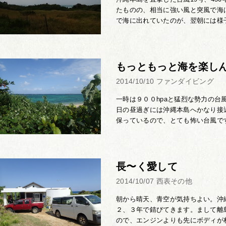
たものの、相当に強い風と突風で海
で海に出れていたのが、翌朝には様子
もっともっと海を楽し
2014/10/10
ファンダイビング
一時は９００hpaと猛烈な勢力の
日の昼過ぎには沖縄本島へかなり接
保っているので、とても怖い台風です
長〜く愛して
2014/10/07
西表その他
朝から晴天、青空が気持ちよい。沖
２、３年で錆びてきます。まして離
ので、エンジンよりも先にボディが朽