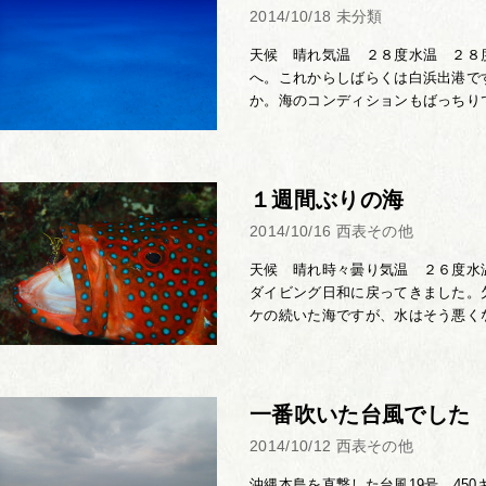
2014/10/18
未分類
天候 晴れ気温 ２８度水温 ２８
へ。これからしばらくは白浜出港で
か。海のコンディションもばっちりで
１週間ぶりの海
2014/10/16
西表その他
天候 晴れ時々曇り気温 ２６度水
ダイビング日和に戻ってきました。
ケの続いた海ですが、水はそう悪くな
一番吹いた台風でした
2014/10/12
西表その他
沖縄本島を直撃した台風19号、45