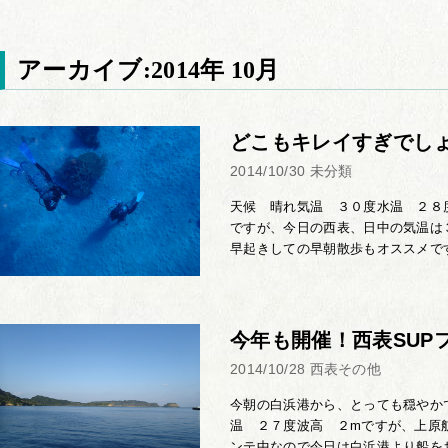
アーカイブ:2014年 10月
どこもキレイすぎでし
2014/10/30
未分類
天候 晴れ気温 ３０度水温 ２８度
ですが、今日の西表、日中の気温は
早起きしての早朝散歩もオススメです
今年も開催！西表SUP
2014/10/28
西表その他
今朝の白浜港から、とっても穏やか
温 ２７度波高 ２mですが、上原航
ンテ中なので今日は白浜港より船をお