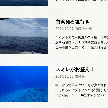
白浜発石垣行き
2014/10/27
西表その他
１０月下旬でも気温が２９度、日中
船を石垣島へ。１３時半に西表白浜
こから船を上架して、作業の打ち合わ
スミレがお盛ん！
2014/10/23
未分類
昨日から北風が吹いて海が少々荒れ
てくれるのでダイビングも問題なし
７度波高 ２．５m水温が徐々に下