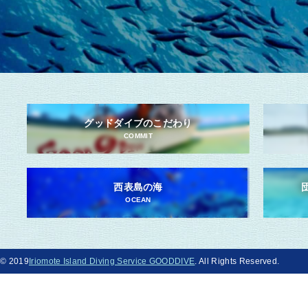
グッドダイブのこだわり
COMMIT
西表島の海
OCEAN
© 2019
Iriomote Island Diving Service GOODDIVE
. All Rights Reserved.