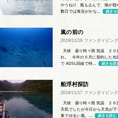
やうねり 風も止んで、海が穏
数日では海況がかな...
続きを
嵐の前の
2019/11/19
ファンダイビン
天候 曇り時々雨 気温 ２０
れ。 今年の５月に契約した光
で ADSL回線で特...
続きを読
船浮村探訪
2019/11/17
ファンダイビン
天候 曇り時々雨 気温 ２６度
天気でしたが今日から天気が下
東でゆるい風。...
続きを読む