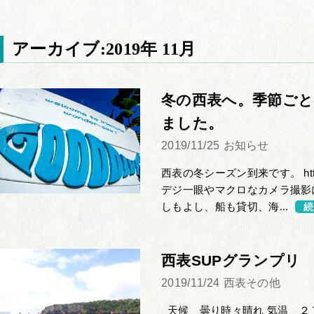
アーカイブ:2019年 11月
冬の西表へ。季節ご
ました。
2019/11/25
お知らせ
西表の冬シーズン到来です。 https://w
デジ一眼やマクロなカメラ撮影
しもよし、船も貸切、海...
続
西表SUPグランプリ
2019/11/24
西表その他
天候 曇り時々晴れ 気温 ２７