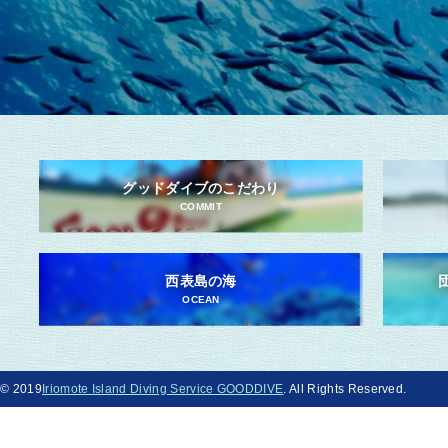
グッドダイブのこだわり
COMMIT
西表島の海
OCEAN
© 2019
Iriomote Island Diving Service GOODDIVE
. All Rights Reserved.