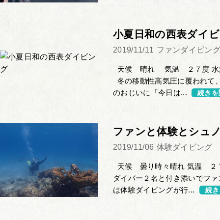
小夏日和の西表ダイ
2019/11/11
ファンダイビン
天候 晴れ 気温 ２７度 水
冬の移動性高気圧に覆われて、
のおじいに「今日は...
続きを
ファンと体験とシュ
2019/11/06
体験ダイビング
天候 曇り時々晴れ 気温 ２７
ダイバー２名と付き添いでファ
は体験ダイビングが行...
続き