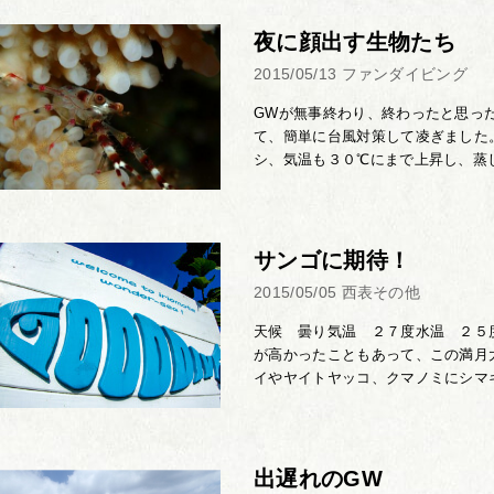
夜に顔出す生物たち
2015/05/13
ファンダイビング
GWが無事終わり、終わったと思っ
て、簡単に台風対策して凌ぎました
シ、気温も３０℃にまで上昇し、蒸し暑
サンゴに期待！
2015/05/05
西表その他
天候 曇り気温 ２７度水温 ２５度
が高かったこともあって、この満月
イやヤイトヤッコ、クマノミにシマキ
出遅れのGW