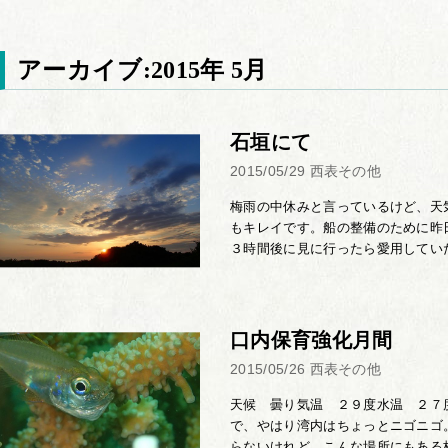
アーカイブ:2015年 5月
石垣にて
2015/05/29
西表その他
梅雨の中休みと言っているけど、天
もキレイです。船の整備のために昨
３時間後に見に行ったら愛用していたH
口内保育強化月間
2015/05/26
西表その他
天候 曇り気温 ２９度水温 ２７度
で、やはり湾内はちょっとニゴニゴ
らないけれど、こんな場所にもある枝