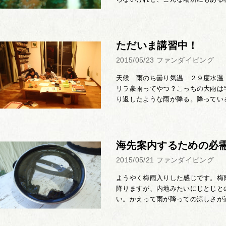
ただいま講習中！
2015/05/23
ファンダイビング
天候 雨のち曇り気温 ２９度水温
リラ豪雨ってやつ？こっちの大雨は
り返したような雨が降る。降っている
海先案内するための必
2015/05/21
ファンダイビング
ようやく梅雨入りした感じです。梅
降りますが、内地みたいにじとじと
い。かえって雨が降っての涼しさが過