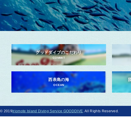
グッドダイブのこだわり
COMMIT
西表島の海
OCEAN
© 2019
Iriomote Island Diving Service GOODDIVE
. All Rights Reserved.