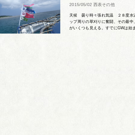
2015/05/02
西表その他
天候 曇り時々張れ気温 ２８度水
ップ周りの草刈りに奮闘、その最中
がいくつも見える。すでにGWは始まっ