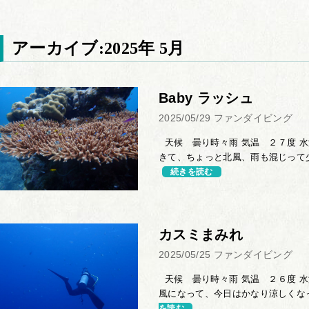
アーカイブ:2025年 5月
Baby ラッシュ
2025/05/29
ファンダイビング
天候 曇り時々雨 気温 ２７度 水
きて、ちょっと北風、雨も混じって少
続きを読む
カスミまみれ
2025/05/25
ファンダイビング
天候 曇り時々雨 気温 ２６度 水
風になって、今日はかなり涼しくなっ
を読む