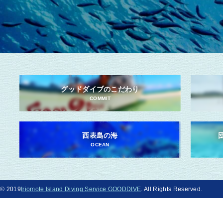
グッドダイブのこだわり
COMMIT
西表島の海
OCEAN
© 2019
Iriomote Island Diving Service GOODDIVE
. All Rights Reserved.