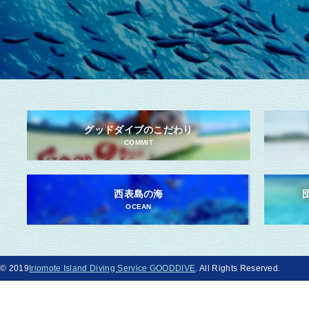
グッドダイブのこだわり
COMMIT
西表島の海
OCEAN
© 2019
Iriomote Island Diving Service GOODDIVE
. All Rights Reserved.