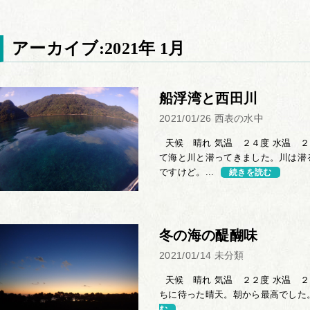
アーカイブ:2021年 1月
船浮湾と西田川
2021/01/26
西表の水中
天候 晴れ 気温 ２４度 水温 ２
て海と川と潜ってきました。川は潜
ですけど。...
続きを読む
冬の海の醍醐味
2021/01/14
未分類
天候 晴れ 気温 ２２度 水温 ２
ちに待った晴天。朝から最高でした。
む