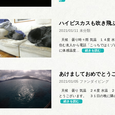
ハイビスカスも吹き飛
2021/01/11
未分類
天候 曇り時々雨 気温 １４度 水
住む友人から電話「こっちではミゾ
に体感温度...
続きを読む
あけましておめでとう
2021/01/05
ファンダイビング
天候 曇り 気温 ２４度 水温 ２
とうございます。 ３１日の晩に隣の
続きを読む