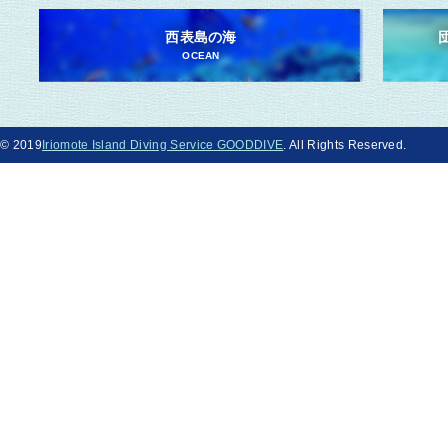
西表島の海
OCEAN
© 2019
Iriomote Island Diving Service GOODDIVE
. All Rights Reserved.