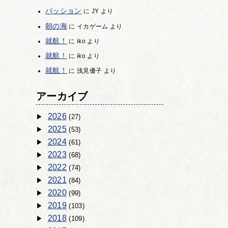
パッション
に
JY
より
朝の海
に
イカゲーム
より
就航！
に
iko
より
就航！
に
iko
より
就航！
に
浅見優子
より
アーカイブ
2026
(27)
2025
(53)
2024
(61)
2023
(68)
2022
(74)
2021
(84)
2020
(99)
2019
(103)
2018
(109)