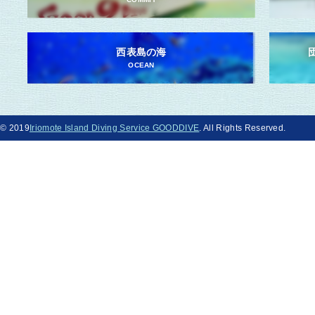
西表島の海
OCEAN
© 2019
Iriomote Island Diving Service GOODDIVE
. All Rights Reserved.