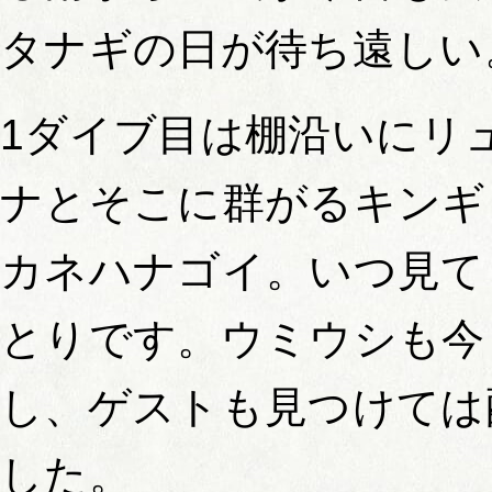
タナギの日が待ち遠しい
1ダイブ目は棚沿いにリ
ナとそこに群がるキンギ
カネハナゴイ。いつ見て
とりです。ウミウシも今
し、ゲストも見つけては
した。