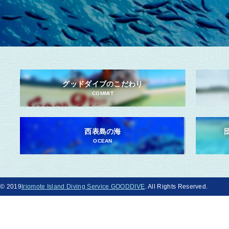
グッドダイブのこだわり
COMMIT
西表島の海
OCEAN
© 2019
Iriomote Island Diving Service GOODDIVE
. All Rights Reserved.