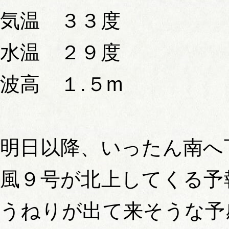
気温 ３３度
水温 ２９度
波高 １.５m
明日以降、いったん南へ
風９号が北上してくる予
うねりが出て来そうな予