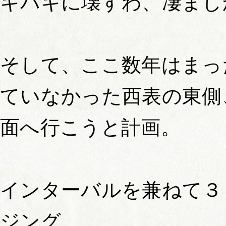
キバキに壊すわ、凄まじ
そして、ここ数年はまっ
ていなかった西表の東側
面へ行こうと計画。
インターバルを兼ねて３
ジング。