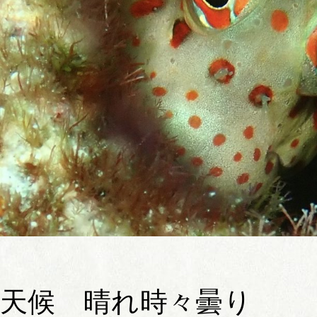
天候 晴れ時々曇り