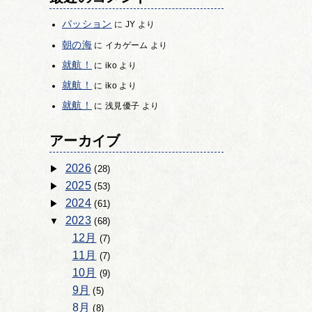
パッション
に
JY
より
朝の海
に
イカゲーム
より
就航！
に
iko
より
就航！
に
iko
より
就航！
に
浅見優子
より
アーカイブ
2026
(28)
2025
(53)
2024
(61)
2023
(68)
12月
(7)
11月
(7)
10月
(9)
9月
(5)
8月
(8)