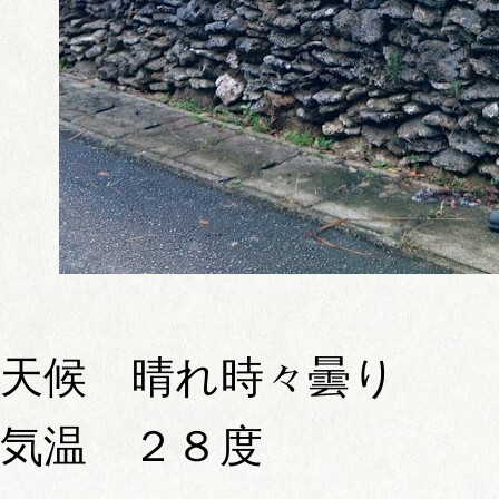
天候 晴れ時々曇り
気温 ２８度