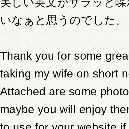
美しい英文がサラッと喋
いなぁと思うのでした。
Thank you for some great
taking my wife on short n
Attached are some photos
maybe you will enjoy the
to use for your website i