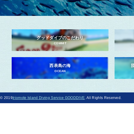
グッドダイブのこだわり
COMMIT
西表島の海
OCEAN
© 2019
Iriomote Island Diving Service GOODDIVE
. All Rights Reserved.