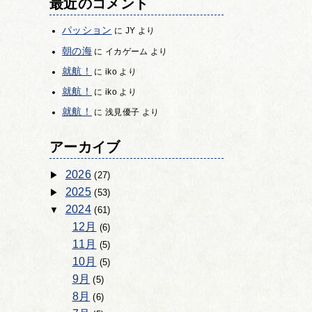
最近のコメント
パッション
に
JY
より
朝の海
に
イカゲーム
より
就航！
に
iko
より
就航！
に
iko
より
就航！
に
浅見優子
より
アーカイブ
2026
(27)
2025
(53)
2024
(61)
12月
(6)
11月
(5)
10月
(5)
9月
(5)
8月
(6)