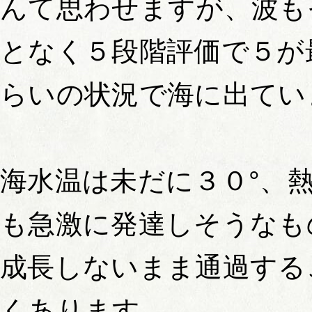
んて思わせますが、波も
となく５段階評価で５が
らいの状況で海に出てい
海水温は未だに３０°、
も急激に発達しそうなも
成長しないまま通過する
くあります。