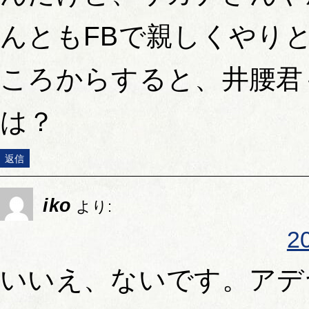
んともFBで親しくやり
ころからすると、井腰君
は？
返信
iko
より:
2
いいえ、ないです。アデ