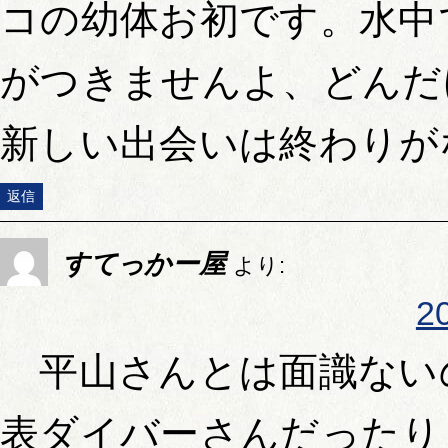
コの幼体お初です。水中
がつきませんよ、どんだ
新しい出会いは終わりが
返信
すてっかー屋
より:
2
平山さんとは面識ない
表ダイバーさんだったり