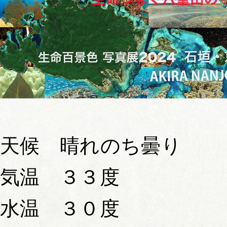
天候 晴れのち曇り
気温 ３３度
水温 ３０度