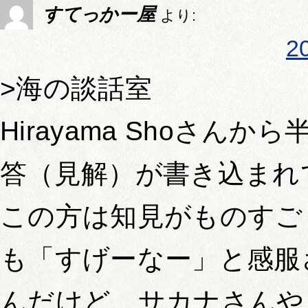
すてっかー屋
より:
2
>海の談話室
Hirayama Shoさん
答（見解）が書き込まれ
この方は知見がものすご
も「すげーなー」と感服
んだけど、サカナさんや