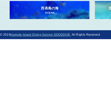
西表島の海
OCEAN
© 2019
Iriomote Island Diving Service GOODDIVE
. All Rights Reserved.