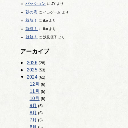
パッション
に
JY
より
朝の海
に
イカゲーム
より
就航！
に
iko
より
就航！
に
iko
より
就航！
に
浅見優子
より
アーカイブ
2026
(28)
2025
(53)
2024
(61)
12月
(6)
11月
(5)
10月
(5)
9月
(5)
8月
(6)
7月
(5)
6月
(5)