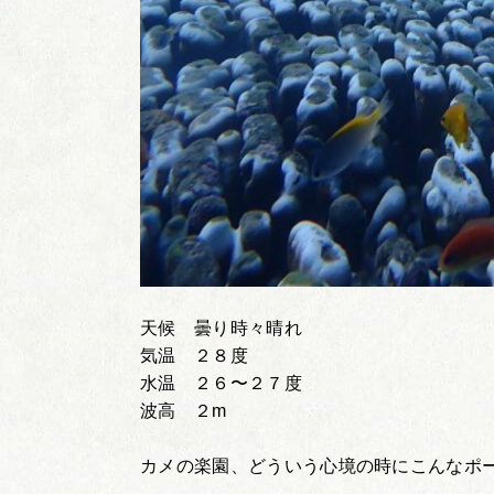
天候 曇り時々晴れ
気温 ２８度
水温 ２６〜２７度
波高 ２m
カメの楽園、どういう心境の時にこんなポ