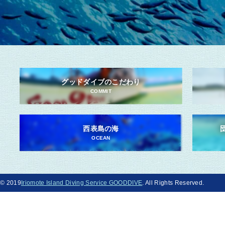
グッドダイブのこだわり
COMMIT
西表島の海
OCEAN
© 2019
Iriomote Island Diving Service GOODDIVE
. All Rights Reserved.