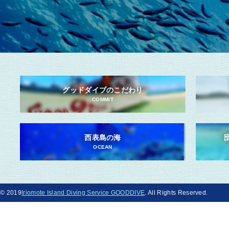
グッドダイブのこだわり
COMMIT
西表島の海
OCEAN
© 2019
Iriomote Island Diving Service GOODDIVE
. All Rights Reserved.