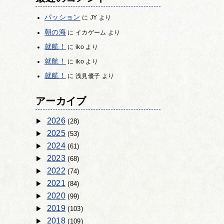
パッション
に
JY
より
朝の海
に
イカゲーム
より
就航！
に
iko
より
就航！
に
iko
より
就航！
に
浅見優子
より
アーカイブ
2026
(28)
2025
(53)
2024
(61)
2023
(68)
2022
(74)
2021
(84)
2020
(99)
2019
(103)
2018
(109)