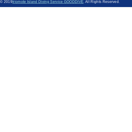
© 2019
Iriomote Island Diving Service GOODDIVE
. All Rights Reserved.