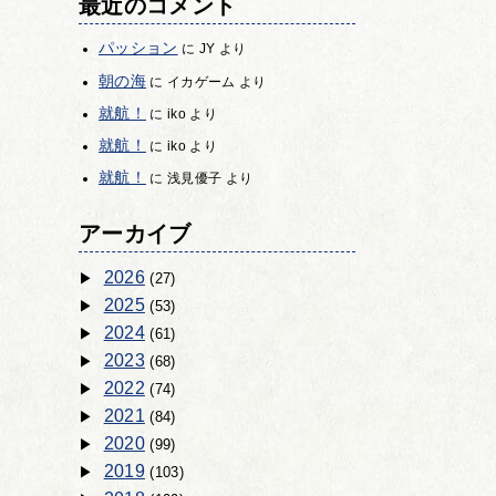
最近のコメント
パッション
に
JY
より
朝の海
に
イカゲーム
より
就航！
に
iko
より
就航！
に
iko
より
就航！
に
浅見優子
より
アーカイブ
2026
(27)
2025
(53)
2024
(61)
2023
(68)
2022
(74)
2021
(84)
2020
(99)
2019
(103)