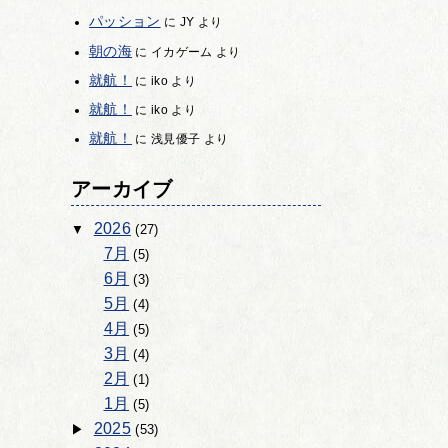
パッション
に
JY
より
朝の海
に
イカゲーム
より
就航！
に
iko
より
就航！
に
iko
より
就航！
に
浅見優子
より
アーカイブ
2026
(27)
7月
(5)
6月
(3)
5月
(4)
4月
(5)
3月
(4)
2月
(1)
1月
(5)
2025
(53)