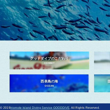
グッドダイブのこだわり
COMMIT
西表島の海
OCEAN
© 2019
Iriomote Island Diving Service GOODDIVE
. All Rights Reserved.