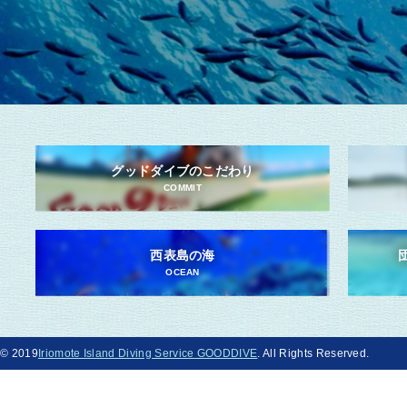
グッドダイブのこだわり
COMMIT
西表島の海
OCEAN
© 2019
Iriomote Island Diving Service GOODDIVE
. All Rights Reserved.