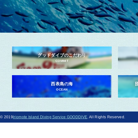
グッドダイブのこだわり
COMMIT
西表島の海
OCEAN
© 2019
Iriomote Island Diving Service GOODDIVE
. All Rights Reserved.