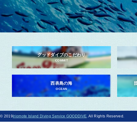
グッドダイブのこだわり
COMMIT
西表島の海
OCEAN
© 2019
Iriomote Island Diving Service GOODDIVE
. All Rights Reserved.