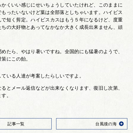
っかくいい感じにせいちょうしていたけれど、このままに
でもったいないけど葉は全部落としちゃいます。ハイビス
んで短く剪定。ハイビスカスはもう５年になるけど、度重
たちの大好物とあってなかなか大きく成長出来ません、頑
閉めたら、やはり暑いですね。全国的にも猛暑のようで、
対策にこの飴。
している人達が考案したらしいですよ。
なるとメール返信などが出来なくなります、復旧し次第、
ます。
記事一覧
台風後の海