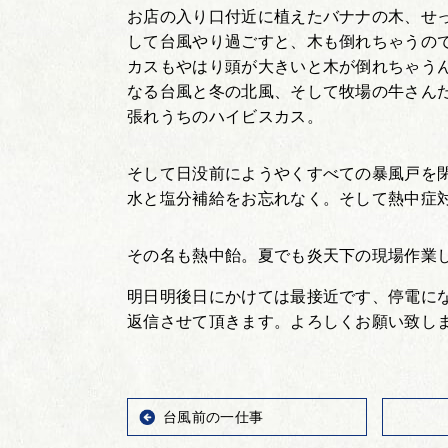
お店の入り口付近に植えたバナナの木、せ
して台風やり過ごすと、木も倒れちゃうの
カスもやはり頭が大きいと木が倒れちゃう
なる台風と冬の北風、そして牧場の牛さん
張れうちのハイビスカス。
そして日没前にようやくすべての暴風戸を
水と塩分補給をお忘れなく。そして熱中症
その名も熱中飴。夏でも炎天下の現場作業
明日明後日にかけては最接近です、停電に
返信させて頂きます。よろしくお願い致し
台風前の一仕事