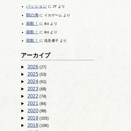
パッション
に
JY
より
朝の海
に
イカゲーム
より
就航！
に
iko
より
就航！
に
iko
より
就航！
に
浅見優子
より
アーカイブ
2026
(27)
2025
(53)
2024
(61)
2023
(68)
2022
(74)
2021
(84)
2020
(99)
2019
(103)
2018
(109)