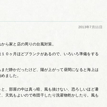
2013年7月11日
れから家と店の周りの台風対策。
は１０ヶ月ほどブランクがあるので、いろいろ準備をする
もまだ静かだったけど、陽が上がって昼間になると海上は
始めました。
うと、部屋の中は真っ暗、風も抜けない、恐ろしいほど暑
て、天気もよいので布団干したり洗濯物乾かしたり。風も