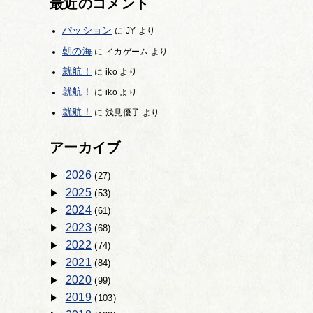
最近のコメント
パッション
に
JY
より
朝の海
に
イカゲーム
より
就航！
に
iko
より
就航！
に
iko
より
就航！
に
浅見優子
より
アーカイブ
2026
(27)
2025
(53)
2024
(61)
2023
(68)
2022
(74)
2021
(84)
2020
(99)
2019
(103)