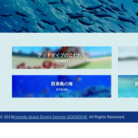
グッドダイブのこだわり
COMMIT
西表島の海
OCEAN
© 2019
Iriomote Island Diving Service GOODDIVE
. All Rights Reserved.