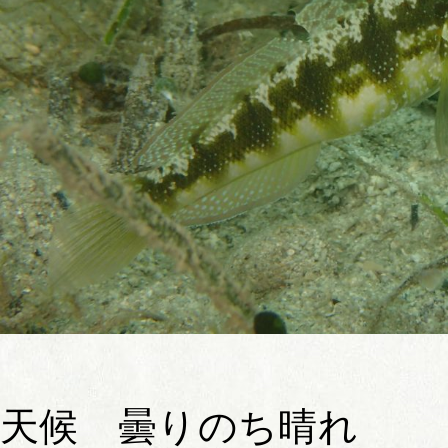
天候 曇りのち晴れ