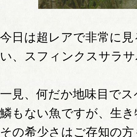
今日は超レアで非常に見
い、スフィンクスサラサ
一見、何だか地味目でス
鱗もない魚ですが、生き
その希少さはご存知の方