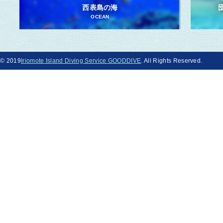
西表島の海
OCEAN
© 2019
Iriomote Island Diving Service GOODDIVE
. All Rights Reserved.