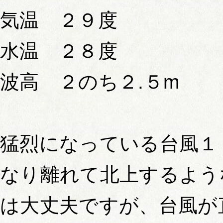
気温 ２９度
水温 ２８度
波高 ２のち２.５m
猛烈になっている台風１
なり離れて北上するよう
は大丈夫ですが、台風が