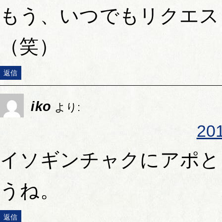
もう、いつでもリクエス
（笑）
返信
iko
より:
20
イソギンチャクにアポと
うね。
返信