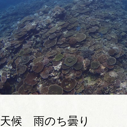
天候 雨のち曇り