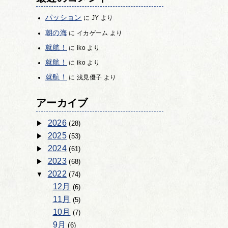
パッション
に
JY
より
朝の海
に
イカゲーム
より
就航！
に
iko
より
就航！
に
iko
より
就航！
に
浅見優子
より
アーカイブ
2026
(28)
2025
(53)
2024
(61)
2023
(68)
2022
(74)
12月
(6)
11月
(5)
10月
(7)
9月
(6)