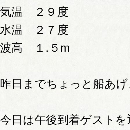
気温 ２９度
水温 ２７度
波高 １.５m
昨日までちょっと船あげ
今日は午後到着ゲストを