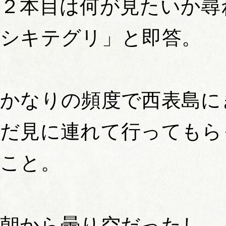
２本目は何が見たいか尋
シキテグリ」と即答。
かなりの頻度で西表島に
だ見に連れて行ってもら
こと。
朝から曇り空だったし、