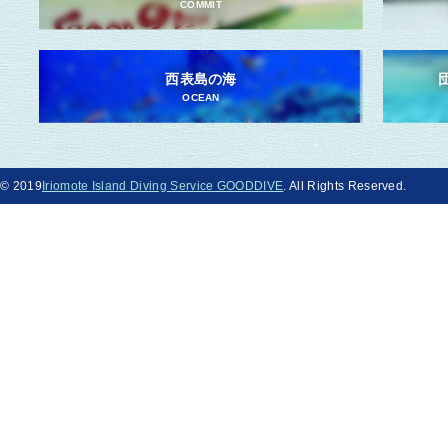
COMMIT
西表島の海
OCEAN
© 2019
Iriomote Island Diving Service GOODDIVE
. All Rights Reserved.