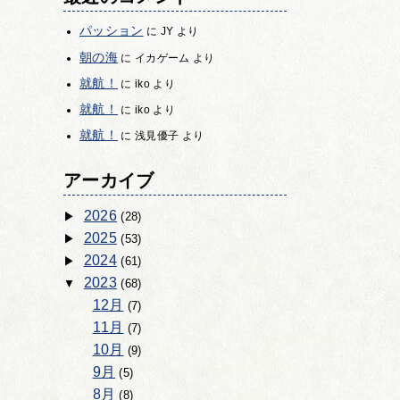
パッション
に
JY
より
朝の海
に
イカゲーム
より
就航！
に
iko
より
就航！
に
iko
より
就航！
に
浅見優子
より
アーカイブ
2026
(28)
2025
(53)
2024
(61)
2023
(68)
12月
(7)
11月
(7)
10月
(9)
9月
(5)
8月
(8)