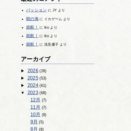
パッション
に
JY
より
朝の海
に
イカゲーム
より
就航！
に
iko
より
就航！
に
iko
より
就航！
に
浅見優子
より
アーカイブ
2026
(28)
2025
(53)
2024
(61)
2023
(68)
12月
(7)
11月
(7)
10月
(9)
9月
(5)
8月
(8)